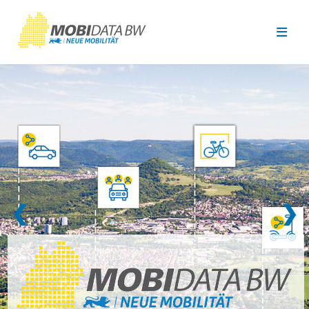
Überspringen zum Hauptinhalt
❮
❯