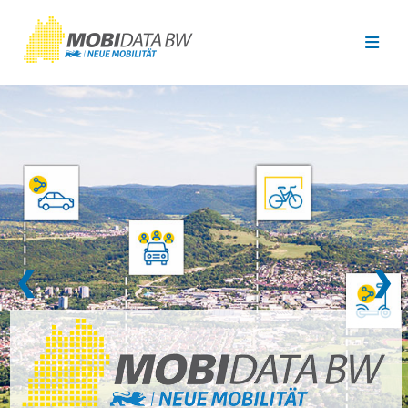
Überspringen zum Hauptinhalt
❮
❯