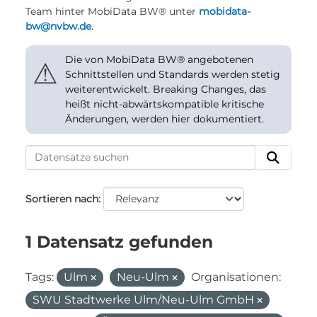
Team hinter MobiData BW® unter
mobidata-
bw@nvbw.de
.
Die von MobiData BW® angebotenen
⚠
Schnittstellen und Standards werden stetig
weiterentwickelt. Breaking Changes, das
heißt nicht-abwärtskompatible kritische
Änderungen, werden hier dokumentiert.
Sortieren nach
1 Datensatz gefunden
Tags:
Ulm
Neu-Ulm
Organisationen:
SWU Stadtwerke Ulm/Neu-Ulm GmbH