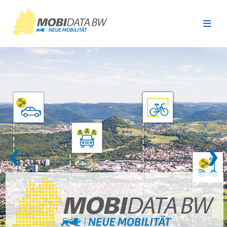
Überspringen zum Hauptinhalt
❮
❯