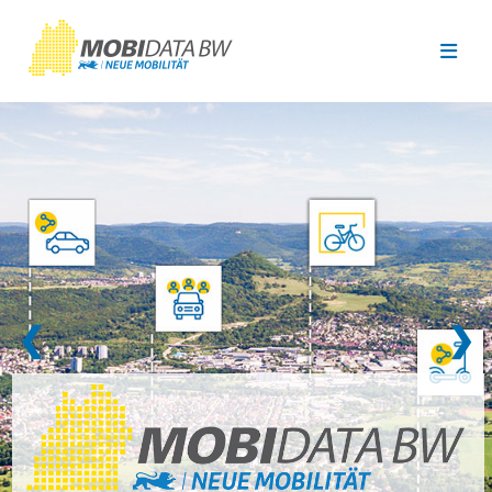
Überspringen zum Hauptinhalt
❮
❯