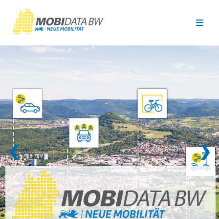
Überspringen zum Hauptinhalt
❮
❯