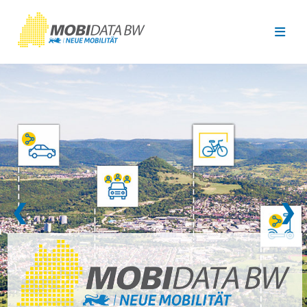
Überspringen zum Hauptinhalt
❮
❯