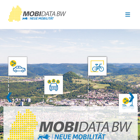
Überspringen zum Hauptinhalt
❮
❯