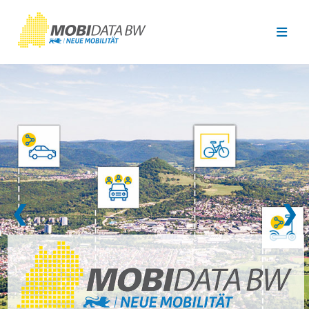
Überspringen zum Hauptinhalt
❮
❯