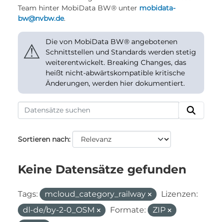
Team hinter MobiData BW® unter
mobidata-
bw@nvbw.de
.
Die von MobiData BW® angebotenen
⚠
Schnittstellen und Standards werden stetig
weiterentwickelt. Breaking Changes, das
heißt nicht-abwärtskompatible kritische
Änderungen, werden hier dokumentiert.
Sortieren nach
Keine Datensätze gefunden
Tags:
mcloud_category_railway
Lizenzen:
dl-de/by-2-0_OSM
Formate:
ZIP