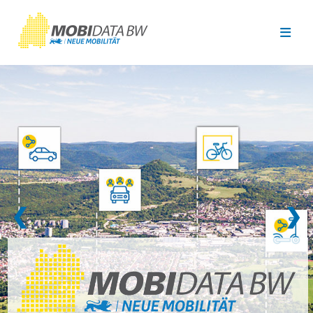
Überspringen zum Hauptinhalt
❮
❯