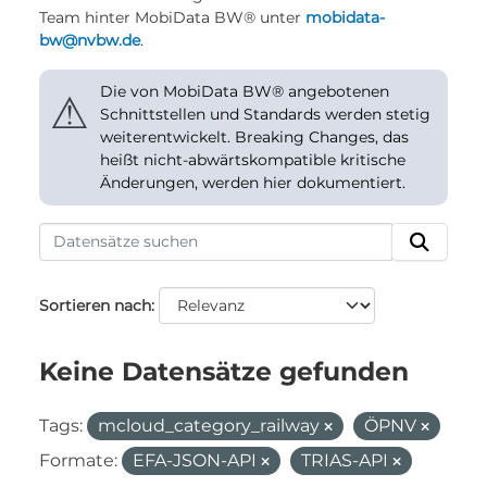
Team hinter MobiData BW® unter
mobidata-
bw@nvbw.de
.
Die von MobiData BW® angebotenen
⚠
Schnittstellen und Standards werden stetig
weiterentwickelt. Breaking Changes, das
heißt nicht-abwärtskompatible kritische
Änderungen, werden hier dokumentiert.
Sortieren nach
Keine Datensätze gefunden
Tags:
mcloud_category_railway
ÖPNV
Formate:
EFA-JSON-API
TRIAS-API