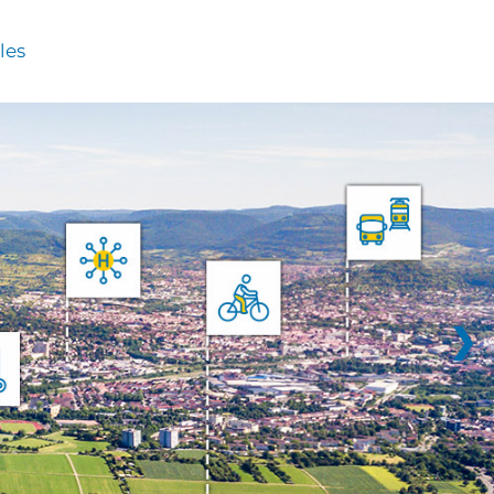
les
❯