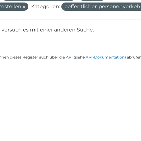
testellen
Kategorien:
oeffentlicher-personenverkeh
e versuch es mit einer anderen Suche.
nnen dieses Register auch über die
API
(siehe
API-Dokumentation
) abrufen