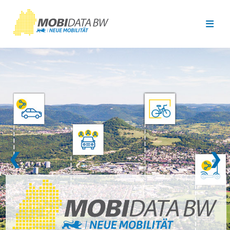
Überspringen zum Hauptinhalt
❮
❯