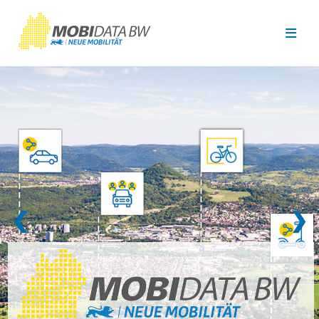
Überspringen zum Hauptinhalt
❮
❯