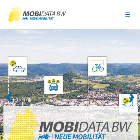
Überspringen zum Hauptinhalt
❮
❯