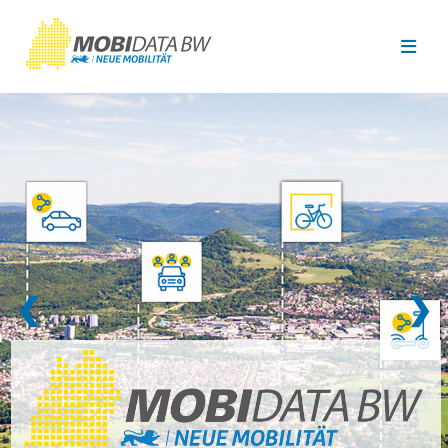
Überspringen zum Hauptinhalt
❮
❯