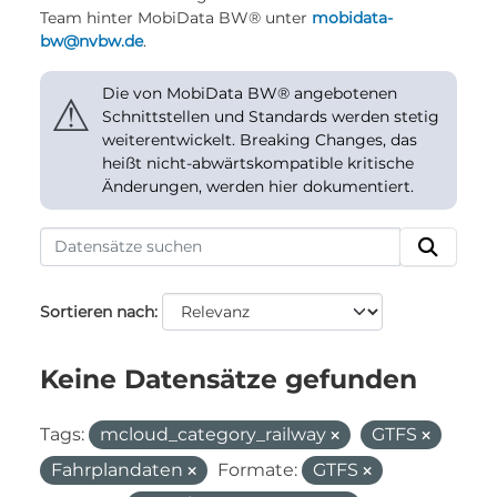
Team hinter MobiData BW® unter
mobidata-
bw@nvbw.de
.
Die von MobiData BW® angebotenen
⚠
Schnittstellen und Standards werden stetig
weiterentwickelt. Breaking Changes, das
heißt nicht-abwärtskompatible kritische
Änderungen, werden hier dokumentiert.
Sortieren nach
Keine Datensätze gefunden
Tags:
mcloud_category_railway
GTFS
Fahrplandaten
Formate:
GTFS