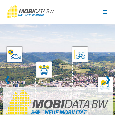
Überspringen zum Hauptinhalt
❮
❯