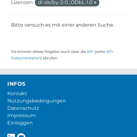
Lizenzen:
dl-de/by-2-0_ODbL-1.0
Bitte versuch es mit einer anderen Suche.
Sie können dieses Register auch über die
API
(siehe
API-
Dokumentation
) abrufen.
INFOS
Kontakt
Nutzungsbedingungen
Datenschutz
Impressum
Einloggen