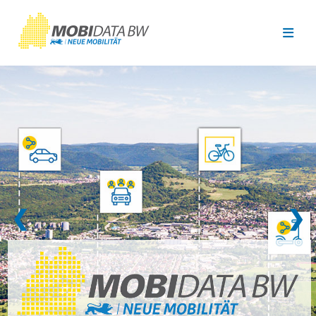
Überspringen zum Hauptinhalt
❮
❯