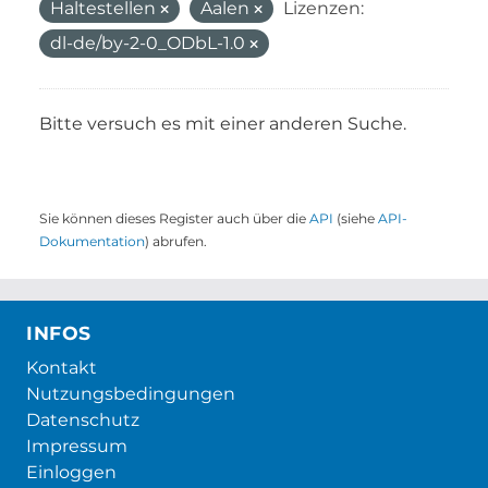
Haltestellen
Aalen
Lizenzen:
dl-de/by-2-0_ODbL-1.0
Bitte versuch es mit einer anderen Suche.
Sie können dieses Register auch über die
API
(siehe
API-
Dokumentation
) abrufen.
INFOS
Kontakt
Nutzungsbedingungen
Datenschutz
Impressum
Einloggen