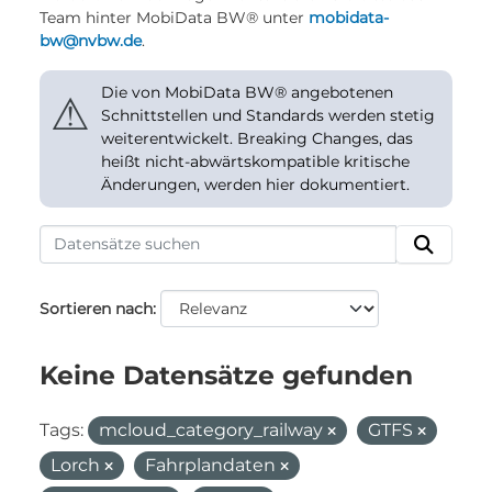
Team hinter MobiData BW® unter
mobidata-
bw@nvbw.de
.
Die von MobiData BW® angebotenen
⚠
Schnittstellen und Standards werden stetig
weiterentwickelt. Breaking Changes, das
heißt nicht-abwärtskompatible kritische
Änderungen, werden hier dokumentiert.
Sortieren nach
Keine Datensätze gefunden
Tags:
mcloud_category_railway
GTFS
Lorch
Fahrplandaten