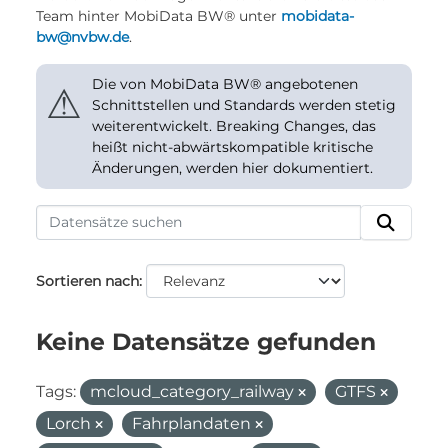
Team hinter MobiData BW® unter
mobidata-
bw@nvbw.de
.
Die von MobiData BW® angebotenen
⚠
Schnittstellen und Standards werden stetig
weiterentwickelt. Breaking Changes, das
heißt nicht-abwärtskompatible kritische
Änderungen, werden hier dokumentiert.
Sortieren nach
Keine Datensätze gefunden
Tags:
mcloud_category_railway
GTFS
Lorch
Fahrplandaten