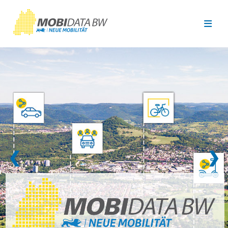
Überspringen zum Hauptinhalt
❮
❯