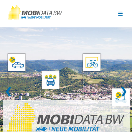
Überspringen zum Hauptinhalt
❮
❯