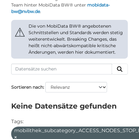
Team hinter MobiData BW® unter
mobidata-
bw@nvbw.de
.
Die von MobiData BW® angebotenen
⚠
Schnittstellen und Standards werden stetig
weiterentwickelt. Breaking Changes, das
heißt nicht-abwärtskompatible kritische
Änderungen, werden hier dokumentiert.
Sortieren nach
Keine Datensätze gefunden
Tags:
mobilithek_subcategory_ACCESS_NODES_STOP_F