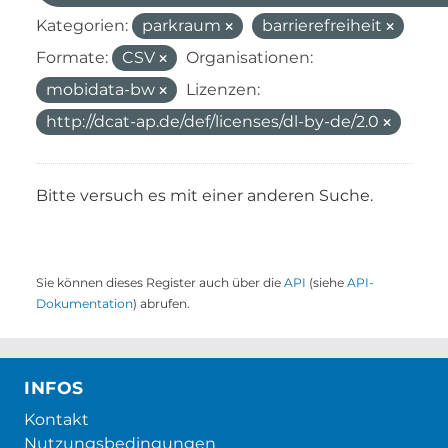
Kategorien:
parkraum
barrierefreiheit
Formate:
CSV
Organisationen:
mobidata-bw
Lizenzen:
http://dcat-ap.de/def/licenses/dl-by-de/2.0
Bitte versuch es mit einer anderen Suche.
Sie können dieses Register auch über die
API
(siehe
API-
Dokumentation
) abrufen.
INFOS
Kontakt
Nutzungsbedingungen