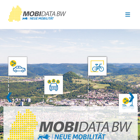
Überspringen zum Hauptinhalt
❮
❯