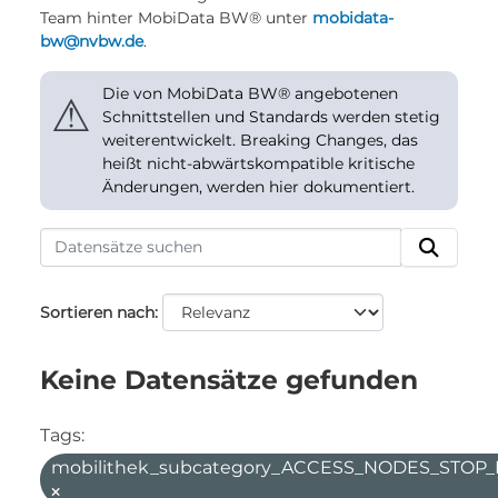
Team hinter MobiData BW® unter
mobidata-
bw@nvbw.de
.
Die von MobiData BW® angebotenen
⚠
Schnittstellen und Standards werden stetig
weiterentwickelt. Breaking Changes, das
heißt nicht-abwärtskompatible kritische
Änderungen, werden hier dokumentiert.
Sortieren nach
Keine Datensätze gefunden
Tags:
mobilithek_subcategory_ACCESS_NODES_STOP_F