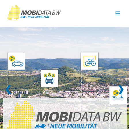
Überspringen zum Hauptinhalt
❮
❯