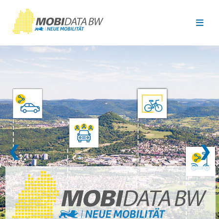
Überspringen zum Hauptinhalt
❮
❯