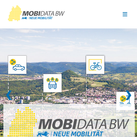
Überspringen zum Hauptinhalt
❮
❯