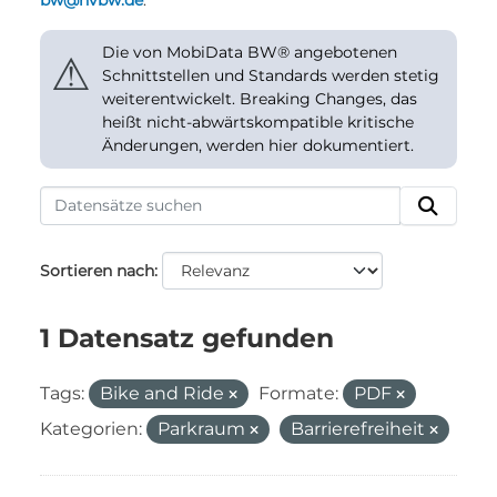
bw@nvbw.de
.
Die von MobiData BW® angebotenen
⚠
Schnittstellen und Standards werden stetig
weiterentwickelt. Breaking Changes, das
heißt nicht-abwärtskompatible kritische
Änderungen, werden hier dokumentiert.
Sortieren nach
1 Datensatz gefunden
Tags:
Bike and Ride
Formate:
PDF
Kategorien:
Parkraum
Barrierefreiheit