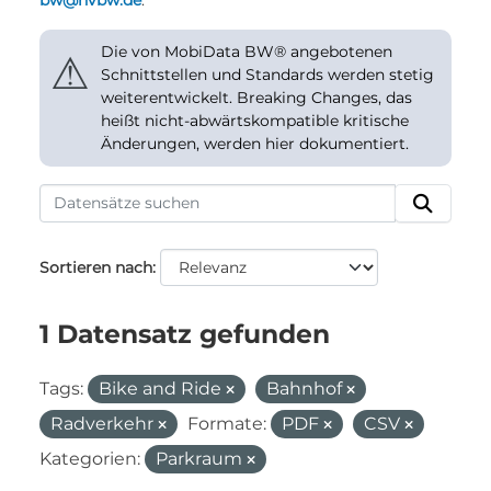
bw@nvbw.de
.
Die von MobiData BW® angebotenen
⚠
Schnittstellen und Standards werden stetig
weiterentwickelt. Breaking Changes, das
heißt nicht-abwärtskompatible kritische
Änderungen, werden hier dokumentiert.
Sortieren nach
1 Datensatz gefunden
Tags:
Bike and Ride
Bahnhof
Radverkehr
Formate:
PDF
CSV
Kategorien:
Parkraum