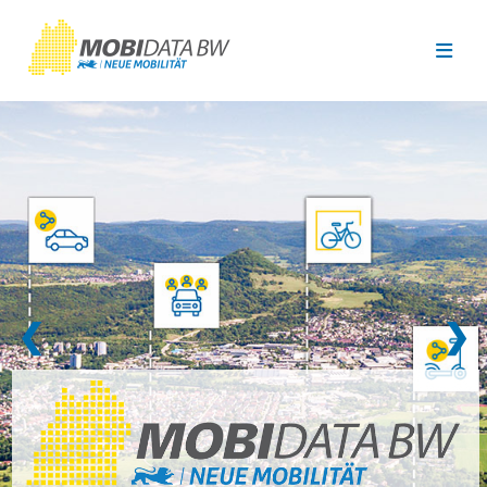
Überspringen zum Hauptinhalt
❮
❯