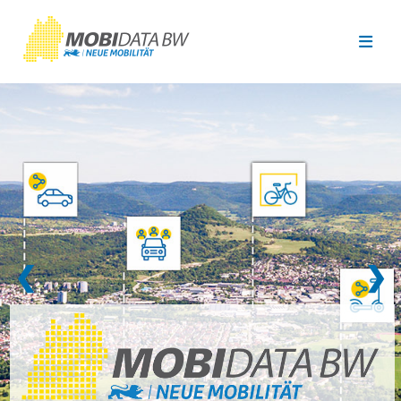
Überspringen zum Hauptinhalt
❮
❯