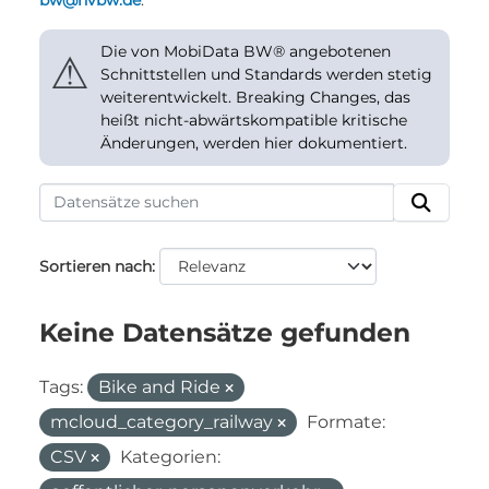
bw@nvbw.de
.
Die von MobiData BW® angebotenen
⚠
Schnittstellen und Standards werden stetig
weiterentwickelt. Breaking Changes, das
heißt nicht-abwärtskompatible kritische
Änderungen, werden hier dokumentiert.
Sortieren nach
Keine Datensätze gefunden
Tags:
Bike and Ride
mcloud_category_railway
Formate:
CSV
Kategorien: