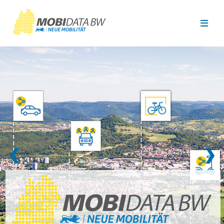
Überspringen zum Hauptinhalt
❮
❯