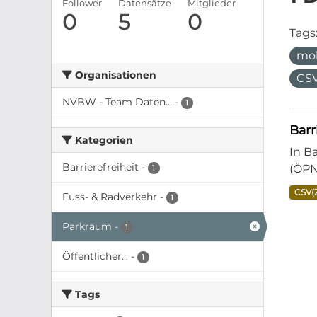
Follower
Datensätze
Mitglieder
0
5
0
Tags
mob
Organisationen
CS
NVBW - Team Daten...
-
1
Bar
Kategorien
In B
Barrierefreiheit
-
(ÖPN
1
CSV(
Fuss- & Radverkehr
-
1
Parkraum
-
1
Öffentlicher...
-
1
Tags