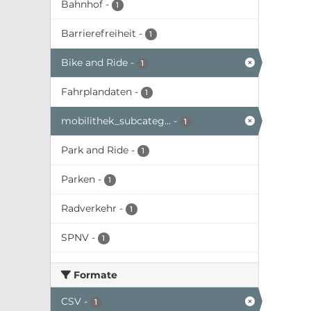
Bahnhof
-
1
Barrierefreiheit
-
1
Bike and Ride
-
1
Fahrplandaten
-
1
mobilithek_subcateg...
-
1
Park and Ride
-
1
Parken
-
1
Radverkehr
-
1
SPNV
-
1
Formate
CSV
-
1