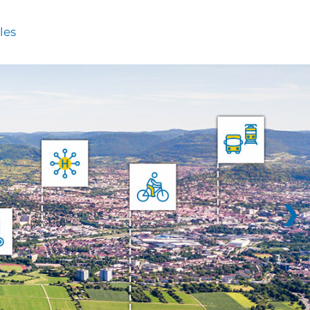
les
❯