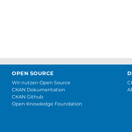
OPEN SOURCE
D
Wir nutzen Open Source
CK
CKAN Dokumentation
A
CKAN Github
Open Knowledge Foundation