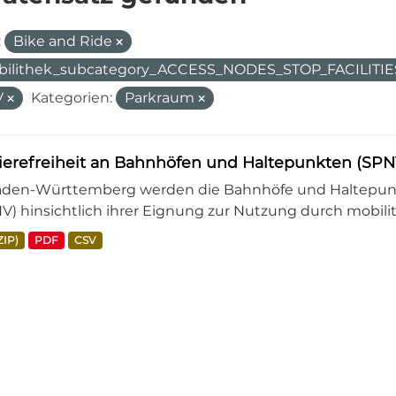
:
Bike and Ride
ilithek_subcategory_ACCESS_NODES_STOP_FACILITIE
V
Kategorien:
Parkraum
rierefreiheit an Bahnhöfen und Haltepunkten (S
aden-Württemberg werden die Bahnhöfe und Haltepunkt
V) hinsichtlich ihrer Eignung zur Nutzung durch mobili
ZIP)
PDF
CSV