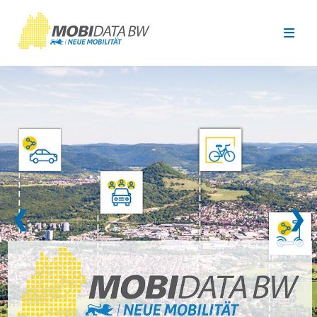
Überspringen zum Hauptinhalt
❮
❯