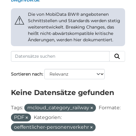
bw@nvbw.de
.
Die von MobiData BW® angebotenen
⚠
Schnittstellen und Standards werden stetig
weiterentwickelt. Breaking Changes, das
heißt nicht-abwärtskompatible kritische
Änderungen, werden hier dokumentiert.
Sortieren nach
Keine Datensätze gefunden
Tags:
mcloud_category_railway
Formate:
PDF
Kategorien:
oeffentlicher-personenverkehr