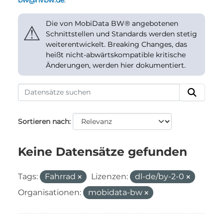
bw@nvbw.de
.
Die von MobiData BW® angebotenen
⚠
Schnittstellen und Standards werden stetig
weiterentwickelt. Breaking Changes, das
heißt nicht-abwärtskompatible kritische
Änderungen, werden hier dokumentiert.
Sortieren nach
Keine Datensätze gefunden
Tags:
Fahrrad
Lizenzen:
dl-de/by-2-0
Organisationen:
mobidata-bw