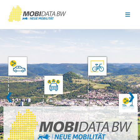
Überspringen zum Hauptinhalt
❮
❯