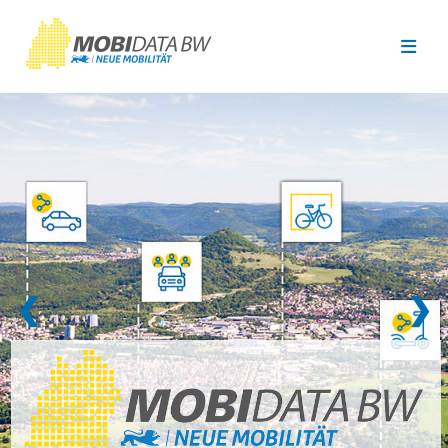
Überspringen zum Hauptinhalt
❮
❯