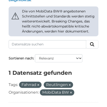
bw@nvbw.de
.
Die von MobiData BW® angebotenen
⚠
Schnittstellen und Standards werden stetig
weiterentwickelt. Breaking Changes, das
heißt nicht-abwärtskompatible kritische
Änderungen, werden hier dokumentiert.
Sortieren nach
1 Datensatz gefunden
Tags:
Fahrrad
Reutlingen
Organisationen:
MobiData BW