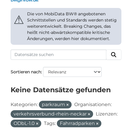
bw@nvbw.de
.
Die von MobiData BW® angebotenen
⚠
Schnittstellen und Standards werden stetig
weiterentwickelt. Breaking Changes, das
heißt nicht-abwärtskompatible kritische
Änderungen, werden hier dokumentiert.
Sortieren nach
Keine Datensätze gefunden
Kategorien:
parkraum
Organisationen:
verkehrsverbund-rhein-neckar
Lizenzen:
ODbL-1.0
Tags:
Fahrradparken