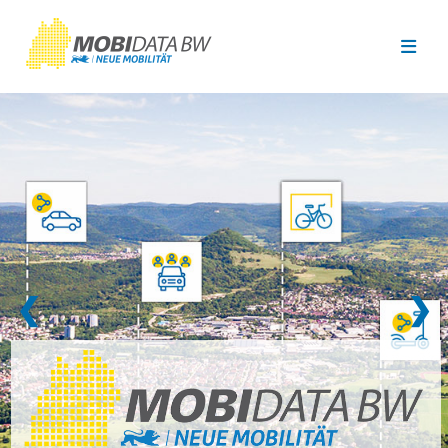
Überspringen zum Hauptinhalt
❮
❯