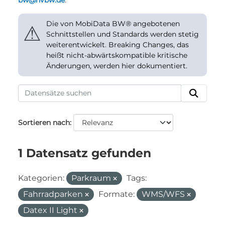
bw@nvbw.de
.
Die von MobiData BW® angebotenen
⚠
Schnittstellen und Standards werden stetig
weiterentwickelt. Breaking Changes, das
heißt nicht-abwärtskompatible kritische
Änderungen, werden hier dokumentiert.
Sortieren nach
1 Datensatz gefunden
Kategorien:
Parkraum
Tags:
Fahrradparken
Formate:
WMS/WFS
Datex II Light