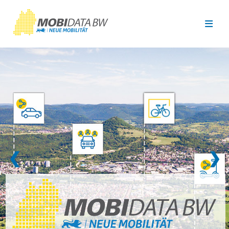
Überspringen zum Hauptinhalt
❮
❯