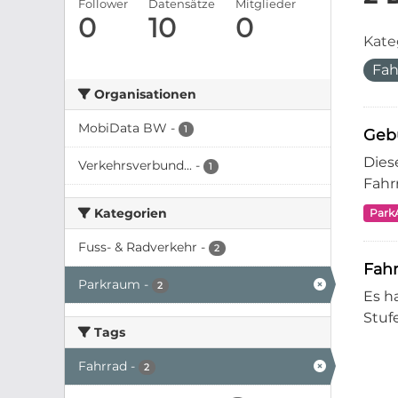
Follower
Datensätze
Mitglieder
0
10
0
Kate
Fah
Organisationen
MobiData BW
-
1
Geb
Dies
Verkehrsverbund...
-
1
Fahr
Kategorien
Park
Fuss- & Radverkehr
-
2
Fahr
Parkraum
-
2
Es h
Stuf
Tags
Fahrrad
-
2