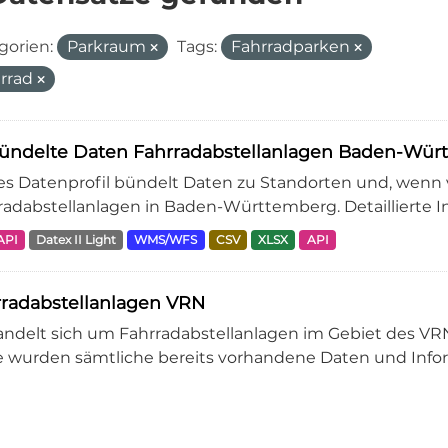
gorien:
Parkraum
Tags:
Fahrradparken
rrad
ündelte Daten Fahrradabstellanlagen Baden-Wü
es Datenprofil bündelt Daten zu Standorten und, wenn
radabstellanlagen in Baden-Württemberg. Detaillierte I
API
Datex II Light
WMS/WFS
CSV
XLSX
API
radabstellanlagen VRN
andelt sich um Fahrradabstellanlagen im Gebiet des VRN 
e wurden sämtliche bereits vorhandene Daten und Infor