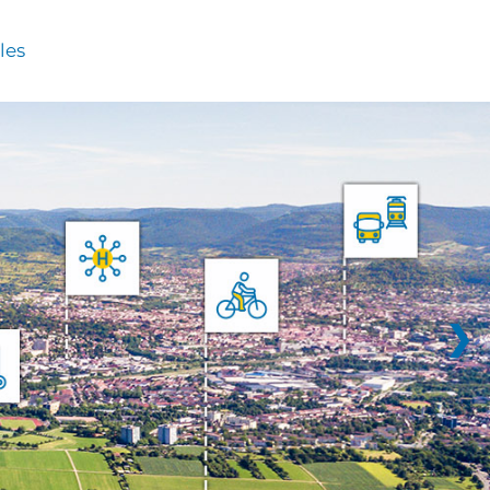
les
❯