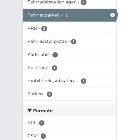
Fahrradabstellanlagen
-
2
Fahrradparken
-
2
VRN
-
2
Fahrradstellplätze
-
1
Karlsruhe
-
1
Konstanz
-
1
mobilithek_subcateg...
-
1
Parken
-
1
Formate
API
-
1
CSV
-
1