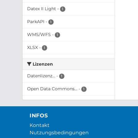
Datex II Light
-
1
ParkAPI
-
1
WMS/WFS
-
1
XLSX
-
1
Lizenzen
Datenlizenz...
-
1
Open Data Commons...
-
1
INFOS
Kontakt
Nutzungsbedingungen