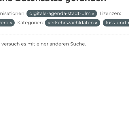
nisationen:
digitale-agenda-stadt-ulm
Lizenzen:
zero
Kategorien:
verkehrszaehldaten
fuss-und-
e versuch es mit einer anderen Suche.