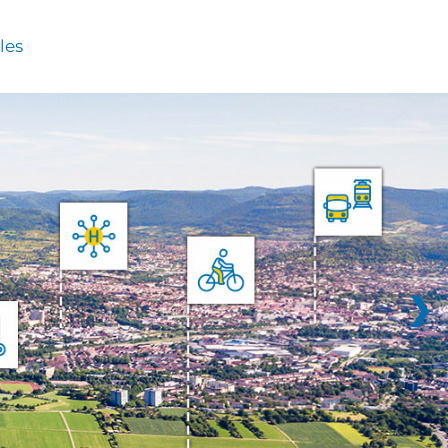
les
❯