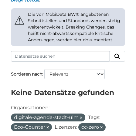
bw@nvbw.de
.
Die von MobiData BW® angebotenen
⚠
Schnittstellen und Standards werden stetig
weiterentwickelt. Breaking Changes, das
heißt nicht-abwärtskompatible kritische
Änderungen, werden hier dokumentiert.
Sortieren nach
Keine Datensätze gefunden
Organisationen:
digitale-agenda-stadt-ulm
Tags:
Eco-Counter
Lizenzen:
cc-zero