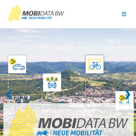
Überspringen zum Hauptinhalt
❮
❯