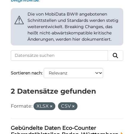
bw@nvbw.de
.
Die von MobiData BW® angebotenen
⚠
Schnittstellen und Standards werden stetig
weiterentwickelt. Breaking Changes, das
heißt nicht-abwärtskompatible kritische
Änderungen, werden hier dokumentiert.
Sortieren nach
2 Datensätze gefunden
Formate:
XLSX
CSV
Gebündelte Daten Eco-Counter