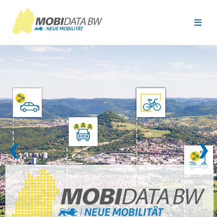
Überspringen zum Hauptinhalt
❮
❯