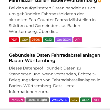
Fahrradzählstellen Baden-Württemberg
Bei den aufgelisteten Daten handelt es sich
um gebündelte Fahrradzähldaten der
aktuellen Eco-Counter Fahrradzählstellen in
Städten und Gemeinden aus Baden-
Württemberg. Über die...
PDF
CSV
JSON
XLSX
GeoJSON
API
Gebündelte Daten Fahrradabstellanlagen
Baden-Württemberg
Dieses Datenprofil bündelt Daten zu
Standorten und, wenn vorhanden, Echtzeit-
Belegungsdaten von Fahrradabstellanlagen in
Baden-Württemberg. Detaillierte
Informationen zum...
ParkAPI
Datex II Light
WMS/WFS
CSV
XLSX
API