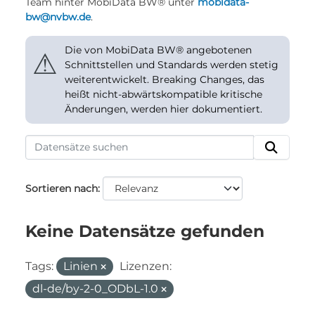
Team hinter MobiData BW® unter
mobidata-
bw@nvbw.de
.
Die von MobiData BW® angebotenen
⚠
Schnittstellen und Standards werden stetig
weiterentwickelt. Breaking Changes, das
heißt nicht-abwärtskompatible kritische
Änderungen, werden hier dokumentiert.
Sortieren nach
Keine Datensätze gefunden
Tags:
Linien
Lizenzen:
dl-de/by-2-0_ODbL-1.0