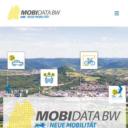
Überspringen zum Hauptinhalt
❮
❯