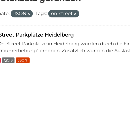
ate:
JSON
Tags:
on-street
treet Parkplätze Heidelberg
On-Street Parkplätze in Heidelberg wurden durch die Fi
kraumerhebung" erhoben. Zusätzlich wurden die Auslastu
QGIS
JSON