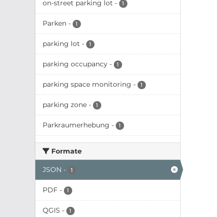
on-street parking lot
-
1
Parken
-
1
parking lot
-
1
parking occupancy
-
1
parking space monitoring
-
1
parking zone
-
1
Parkraumerhebung
-
1
Formate
JSON
-
1
PDF
-
1
QGIS
-
1