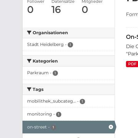
Follower
Datensätze
Mitglieder
0
16
0
Form
Organisationen
On-S
Stadt Heidelberg
-
1
Die 
"Par
Kategorien
PDF
Parkraum
-
1
Tags
mobilithek_subcateg...
-
1
monitoring
-
1
on-street
-
1