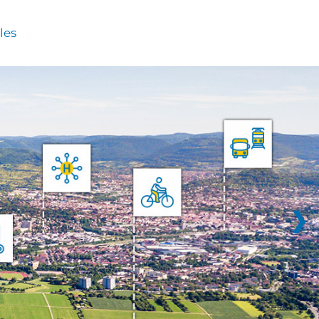
les
❯