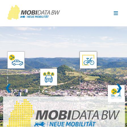
Überspringen zum Hauptinhalt
❮
❯