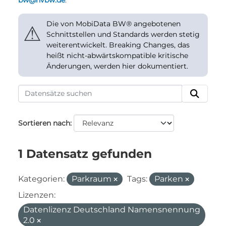
bw@nvbw.de
.
Die von MobiData BW® angebotenen
⚠
Schnittstellen und Standards werden stetig
weiterentwickelt. Breaking Changes, das
heißt nicht-abwärtskompatible kritische
Änderungen, werden hier dokumentiert.
Sortieren nach
1 Datensatz gefunden
Kategorien:
Parkraum
Tags:
Parken
Lizenzen:
Datenlizenz Deutschland Namensnennung
2.0