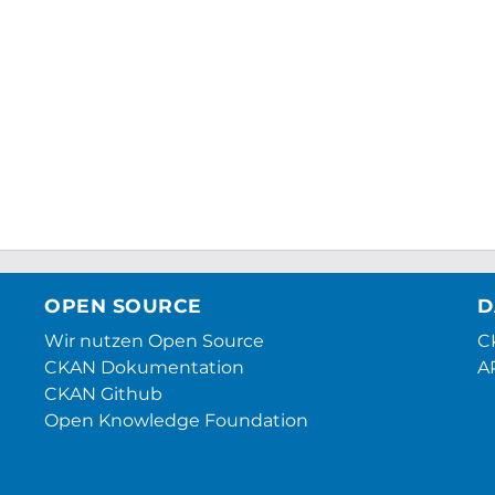
OPEN SOURCE
D
Wir nutzen Open Source
CK
CKAN Dokumentation
A
CKAN Github
Open Knowledge Foundation