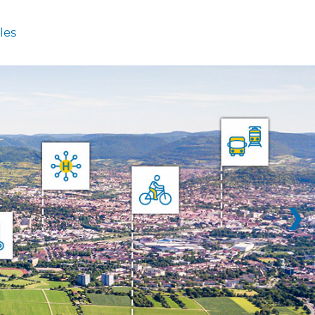
les
❯