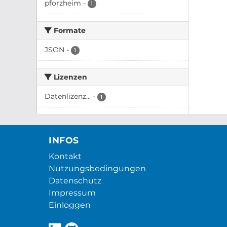
pforzheim
-
1
Formate
JSON
-
1
Lizenzen
Datenlizenz...
-
1
INFOS
Kontakt
Nutzungsbedingungen
Datenschutz
Impressum
Einloggen