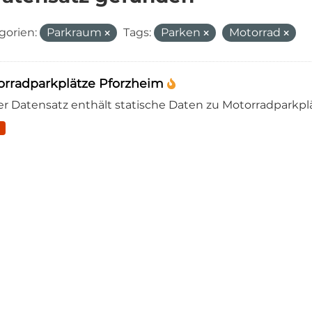
gorien:
Parkraum
Tags:
Parken
Motorrad
orradparkplätze Pforzheim
er Datensatz enthält statische Daten zu Motorradparkplä
N