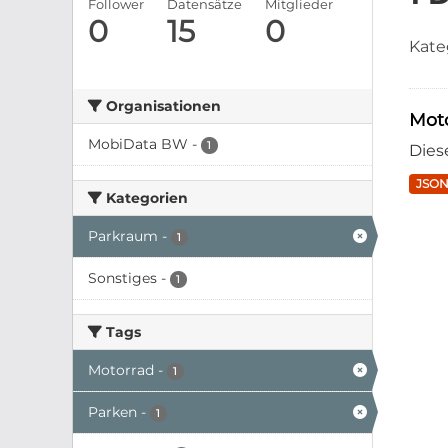
Follower
Datensätze
Mitglieder
0
15
0
Kate
Organisationen
Mot
MobiData BW
-
1
Dies
JSO
Kategorien
Parkraum
-
1
Sonstiges
-
1
Tags
Motorrad
-
1
Parken
-
1