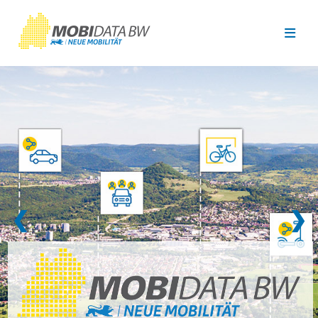
Überspringen zum Hauptinhalt
❮
❯