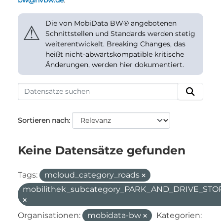
bw@nvbw.de
.
Die von MobiData BW® angebotenen
⚠
Schnittstellen und Standards werden stetig
weiterentwickelt. Breaking Changes, das
heißt nicht-abwärtskompatible kritische
Änderungen, werden hier dokumentiert.
Sortieren nach
Keine Datensätze gefunden
Tags:
mcloud_category_roads
mobilithek_subcategory_PARK_AND_DRIVE_STO
Organisationen:
mobidata-bw
Kategorien: