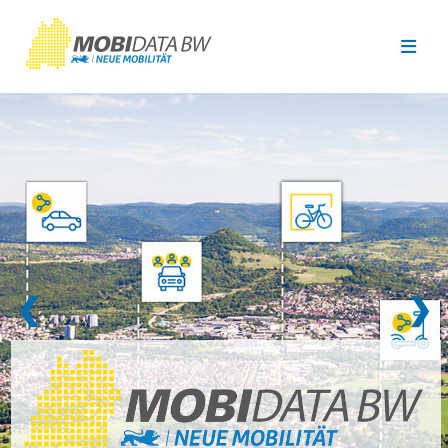
Überspringen zum Hauptinhalt
❮
❯