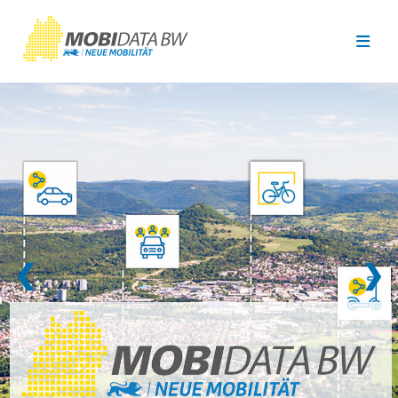
Überspringen zum Hauptinhalt
❮
❯