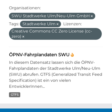
Organisationen:
SWU Stadtwerke Ulm/Neu-Ulm GmbH
Tags:
Stadtwerke Ulm
Lizenzen:
Creative Commons CC Zero License (cc-
zero)
ÖPNV-Fahrplandaten SWU
In diesem Datensatz lassen sich die ÖPNV-
Fahrplandaten der Stadtwerke Ulm/Neu-Ulm
(SWU) abrufen. GTFS (Generalized Transit Feed
Specification) ist ein von vielen
EntwicklerInnen...
GTFS