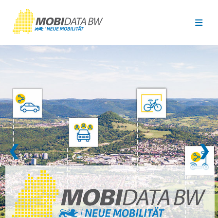
Überspringen zum Hauptinhalt
❮
❯