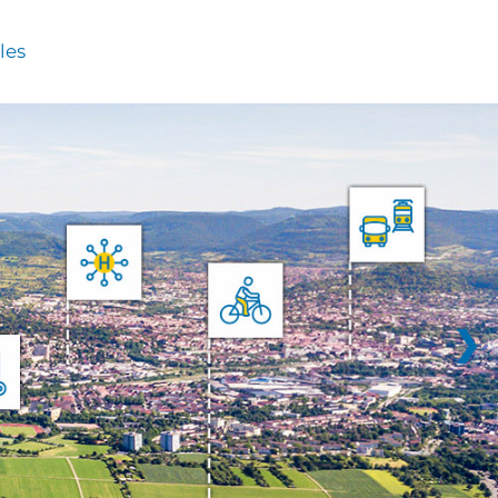
les
❯