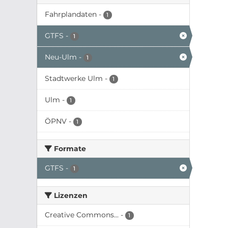
Fahrplandaten
-
1
GTFS
-
1
Neu-Ulm
-
1
Stadtwerke Ulm
-
1
Ulm
-
1
ÖPNV
-
1
Formate
GTFS
-
1
Lizenzen
Creative Commons...
-
1