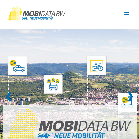
Überspringen zum Hauptinhalt
❮
❯