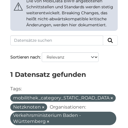
Die von MobiData BW® angebotenen
⚠
Schnittstellen und Standards werden stetig
weiterentwickelt. Breaking Changes, das
heißt nicht-abwärtskompatible kritische
Änderungen, werden hier dokumentiert.
Sortieren nach
1 Datensatz gefunden
Tags:
mobilithek_category_STATIC_ROAD_DATA
Netzknoten
Organisationen:
Verkehrsministerium Baden -
Württemberg