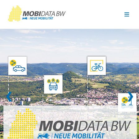
Überspringen zum Hauptinhalt
❮
❯