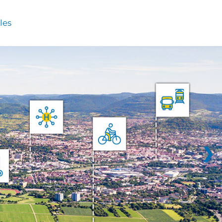
les
❯