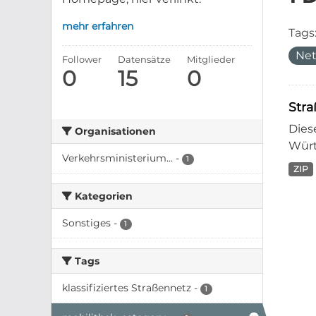
mehr erfahren
Tags
Ne
Follower
Datensätze
Mitglieder
0
15
0
Str
Dies
Organisationen
Würt
Verkehrsministerium...
-
1
ZIP
Kategorien
Sonstiges
-
1
Tags
klassifiziertes Straßennetz
-
1