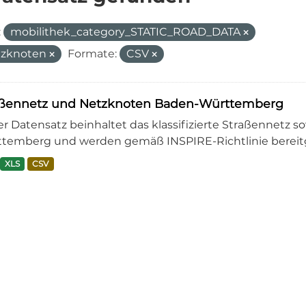
:
mobilithek_category_STATIC_ROAD_DATA
tzknoten
Formate:
CSV
aßennetz und Netzknoten Baden-Württemberg
er Datensatz beinhaltet das klassifizierte Straßennetz 
temberg und werden gemäß INSPIRE-Richtlinie bereitge
XLS
CSV