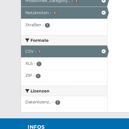
mobilithek_category...
-
1
Netzknoten
-
1
Straßen
-
1
Formate
CSV
-
1
XLS
-
1
ZIP
-
1
Lizenzen
Datenlizenz...
-
1
INFOS