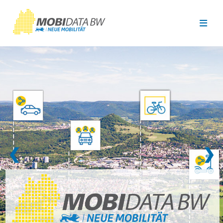
Überspringen zum Hauptinhalt
❮
❯