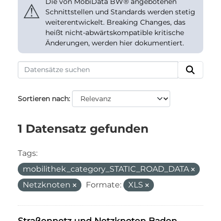
Die von MobiData BW® angebotenen
⚠
Schnittstellen und Standards werden stetig
weiterentwickelt. Breaking Changes, das
heißt nicht-abwärtskompatible kritische
Änderungen, werden hier dokumentiert.
Sortieren nach
1 Datensatz gefunden
Tags:
mobilithek_category_STATIC_ROAD_DATA
Netzknoten
Formate:
XLS
Straßennetz und Netzknoten Baden-