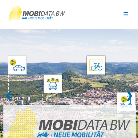
Überspringen zum Hauptinhalt
❮
❯