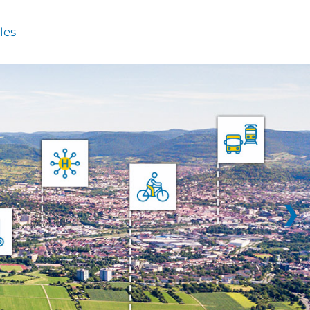
les
❯